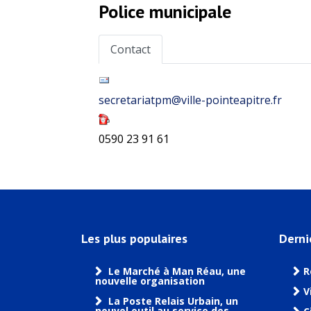
Police municipale
Contact
secretariatpm@ville-pointeapitre.fr
0590 23 91 61
Les plus populaires
Derni
Le Marché à Man Réau, une
R
nouvelle organisation
V
La Poste Relais Urbain, un
nouvel outil au service des