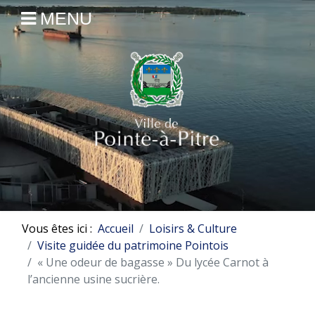
MENU
Vous êtes ici :
Accueil
Loisirs & Culture
Visite guidée du patrimoine Pointois
« Une odeur de bagasse » Du lycée Carnot à
l’ancienne usine sucrière.