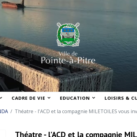
CADRE DE VIE
EDUCATION
LOISIRS & C
NDA
Théatre - l'ACD et la compagnie MILETOILES vous inv
Théatre - l'ACD et la compagnie MI