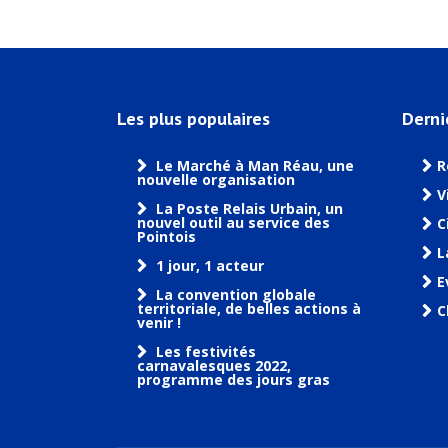
Les plus populaires
Derni
Le Marché à Man Réau, une
R
nouvelle organisation
V
La Poste Relais Urbain, un
nouvel outil au service des
C
Pointois
L
1 jour, 1 acteur
E
La convention globale
territoriale, de belles actions à
C
venir !
Les festivités
carnavalesques 2022,
programme des jours gras