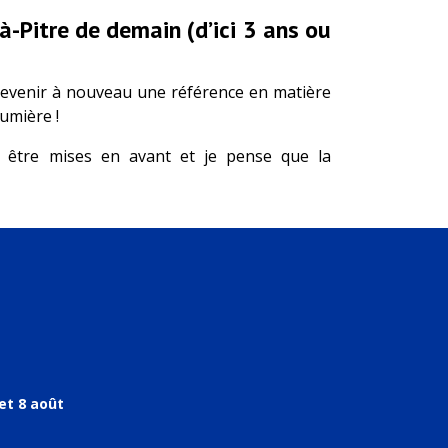
à-Pitre de demain (d’ici 3 ans ou
e devenir à nouveau une référence en matière
Lumière !
 être mises en avant et je pense que la
et 8 août