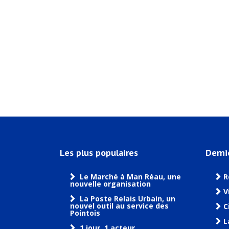
Les plus populaires
Derni
Le Marché à Man Réau, une
R
nouvelle organisation
V
La Poste Relais Urbain, un
nouvel outil au service des
C
Pointois
L
1 jour, 1 acteur