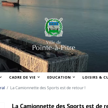
CADRE DE VIE
EDUCATION
LOISIRS & C
ral
La Camionnette des Sports est de retour !
La Camionnette des Sports est de re