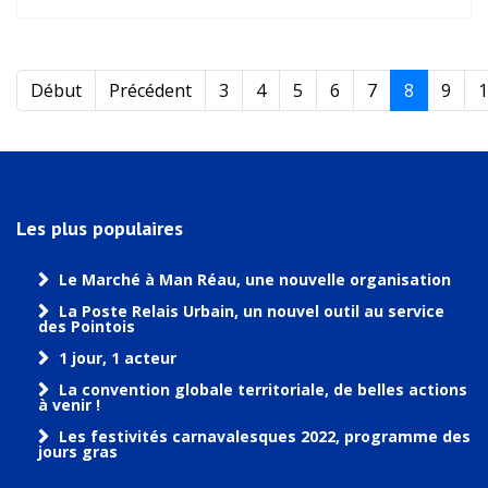
Début
Précédent
3
4
5
6
7
8
9
1
Les plus populaires
Le Marché à Man Réau, une nouvelle organisation
La Poste Relais Urbain, un nouvel outil au service
des Pointois
1 jour, 1 acteur
La convention globale territoriale, de belles actions
à venir !
Les festivités carnavalesques 2022, programme des
jours gras