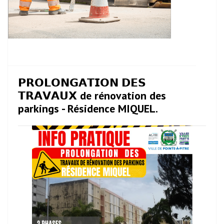
𝗣𝗥𝗢𝗟𝗢𝗡𝗚𝗔𝗧𝗜𝗢𝗡 𝗗𝗘𝗦
𝗧𝗥𝗔𝗩𝗔𝗨𝗫 de rénovation des
parkings - Résidence MIQUEL.