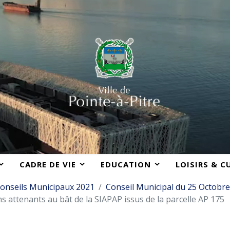
CADRE DE VIE
EDUCATION
LOISIRS & C
onseils Municipaux 2021
Conseil Municipal du 25 Octobr
ns attenants au bât de la SIAPAP issus de la parcelle AP 175