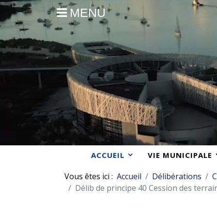
MENU
ACCUEIL
VIE MUNICIPALE
Vous êtes ici :
Accueil
Délibérations
C
Délib de principe 40 Cession des terrai