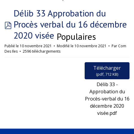
►
Délib 33 Approbation du
Procès verbal du 16 décembre
pdf
2020 visée
Populaires
Publié le 10 novembre 2021
Modifié le 10 novembre 2021
Par
Com
Des Iles
2596 téléchargements
Télécharger
(
pdf,
712 KB
)
Délib 33 -
Approbation du
Procès-verbal du 16
décembre 2020
visée.pdf