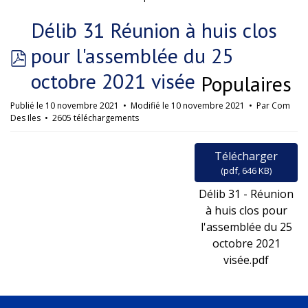
►
Délib 31 Réunion à huis clos
pour l'assemblée du 25
pdf
octobre 2021 visée
Populaires
Publié le 10 novembre 2021
Modifié le 10 novembre 2021
Par
Com
Des Iles
2605 téléchargements
Télécharger
(
pdf,
646 KB
)
Délib 31 - Réunion
à huis clos pour
l'assemblée du 25
octobre 2021
visée.pdf